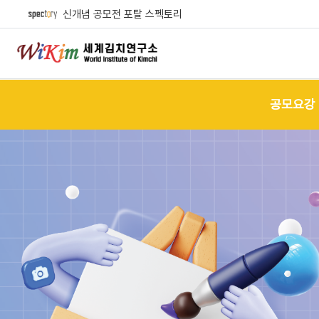
신개념 공모전 포탈 스펙토리
공모요강